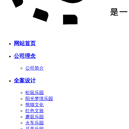
网站首页
公司理念
公司简介
全案设计
松鼠乐园
阳光梦境乐园
熊猫文化
红色文旅
蘑菇乐园
火车乐园
月亮乐园