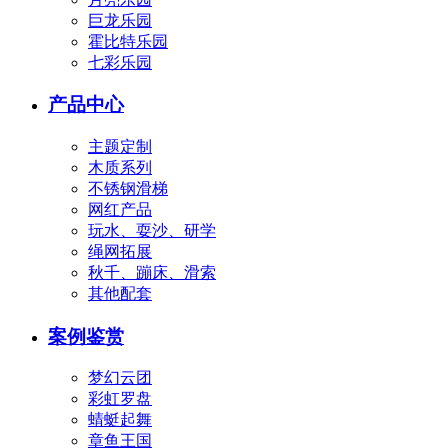
巨龙乐园
霍比特乐园
七彩乐园
产品中心
主题定制
木质系列
不锈钢滑梯
网红产品
玩水、耍沙、研学
绳网拓展
秋千、蹦床、滑索
其他配套
案例鉴赏
梦幻云团
彩虹罗盘
蜻蜓起舞
章鱼王国