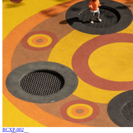
BCXP-002