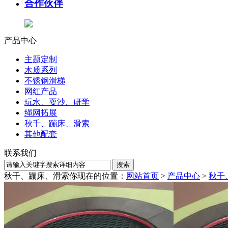
合作伙伴
产品中心
主题定制
木质系列
不锈钢滑梯
网红产品
玩水、耍沙、研学
绳网拓展
秋千、蹦床、滑索
其他配套
联系我们
秋千、蹦床、滑索
你现在的位置：
网站首页
>
产品中心
>
秋千