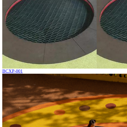
BCXP-001