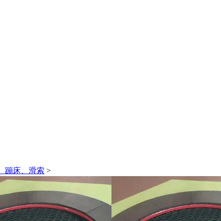
、蹦床、滑索
>