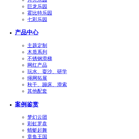
巨龙乐园
霍比特乐园
七彩乐园
产品中心
主题定制
木质系列
不锈钢滑梯
网红产品
玩水、耍沙、研学
绳网拓展
秋千、蹦床、滑索
其他配套
案例鉴赏
梦幻云团
彩虹罗盘
蜻蜓起舞
章鱼王国