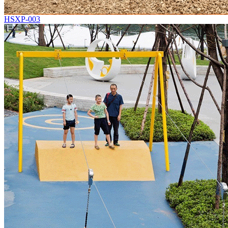
HSXP-003