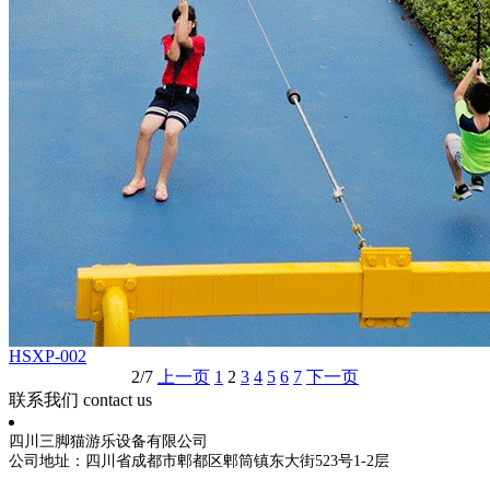
HSXP-002
2/7
上一页
1
2
3
4
5
6
7
下一页
联系我们
contact us
四川三脚猫游乐设备有限公司
公司地址：四川省成都市郫都区郫筒镇东大街523号1-2层